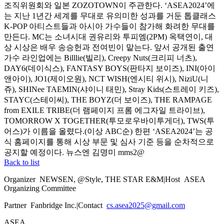
조직위원회와 일본 ZOZOTOWN이 주관한다. ‘ASEA2024’에
는 지난 1년간 세계를 무대로 유의미한 성과를 거둔 톱클래스
K-POP 아티스트들과 아시아 가수들이 참가해 화려한 무대를
만든다. MC는 소녀시대 권유리와 투피엠(2PM) 옥택연이, 대
상 시상은 배우 송승헌과 전여빈이 맡는다. 앞서 공개된 출연
가수 라인업에는 Billlie(빌리), Creepy Nuts(크리피 너츠),
DAY6(데이식스), FANTASY BOYS(판타지 보이즈), INI(아이
앤아이), JO1(제이오원), NCT WISH(엔시티 위시), NiziU(니
쥬), SHINee TAEMIN(샤이니 태민), Stray Kids(스트레이 키즈),
STAYC(스테이씨), THE BOYZ(더 보이즈), THE RAMPAGE
from EXILE TRIBE(더 램페이지 프롬 에그자일 트라이브),
TOMORROW X TOGETHER(투모로우바이투게더), TWS(투
어스)가 이름을 올렸다.(이상 ABC순) 한편 ‘ASEA2024’는 공
식 홈페이지를 통해 시상 부문 및 심사 기준 등을 순차적으로
공지할 예정이다. 뉴스엔 김명미 mms2@
Back to list
Organizer
NEWSEN, @Style, THE STAR E&M
|
Host
ASEA
Organizing Committee
Partner
Fanbridge Inc.
|
Contact
cs.asea2025@gmail.com
ASEA