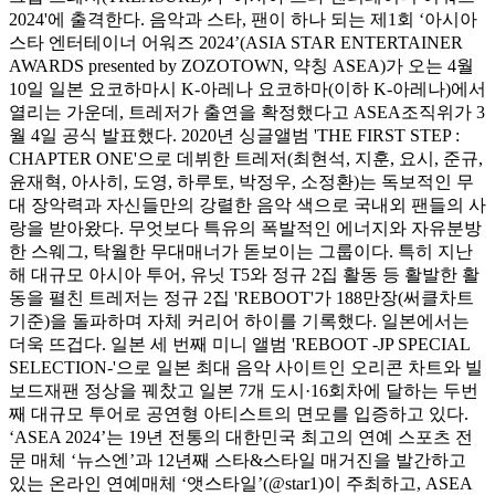
2024'에 출격한다. 음악과 스타, 팬이 하나 되는 제1회 ‘아시아
스타 엔터테이너 어워즈 2024’(ASIA STAR ENTERTAINER
AWARDS presented by ZOZOTOWN, 약칭 ASEA)가 오는 4월
10일 일본 요코하마시 K-아레나 요코하마(이하 K-아레나)에서
열리는 가운데, 트레저가 출연을 확정했다고 ASEA조직위가 3
월 4일 공식 발표했다. 2020년 싱글앨범 'THE FIRST STEP :
CHAPTER ONE'으로 데뷔한 트레저(최현석, 지훈, 요시, 준규,
윤재혁, 아사히, 도영, 하루토, 박정우, 소정환)는 독보적인 무
대 장악력과 자신들만의 강렬한 음악 색으로 국내외 팬들의 사
랑을 받아왔다. 무엇보다 특유의 폭발적인 에너지와 자유분방
한 스웨그, 탁월한 무대매너가 돋보이는 그룹이다. 특히 지난
해 대규모 아시아 투어, 유닛 T5와 정규 2집 활동 등 활발한 활
동을 펼친 트레저는 정규 2집 'REBOOT'가 188만장(써클차트
기준)을 돌파하며 자체 커리어 하이를 기록했다. 일본에서는
더욱 뜨겁다. 일본 세 번째 미니 앨범 'REBOOT -JP SPECIAL
SELECTION-'으로 일본 최대 음악 사이트인 오리콘 차트와 빌
보드재팬 정상을 꿰찼고 일본 7개 도시·16회차에 달하는 두번
째 대규모 투어로 공연형 아티스트의 면모를 입증하고 있다.
‘ASEA 2024’는 19년 전통의 대한민국 최고의 연예 스포츠 전
문 매체 ‘뉴스엔’과 12년째 스타&스타일 매거진을 발간하고
있는 온라인 연예매체 ‘앳스타일’(@star1)이 주최하고, ASEA