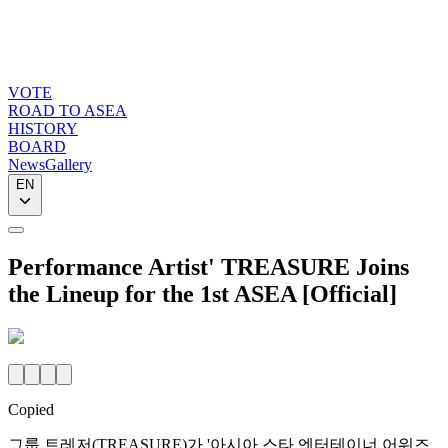
VOTE
ROAD TO ASEA
HISTORY
BOARD
News
Gallery
EN
Performance Artist' TREASURE Joins
the Lineup for the 1st ASEA [Official]
Copied
그룹 트레저(TREASURE)가 '아시아 스타 엔터테이너 어워즈