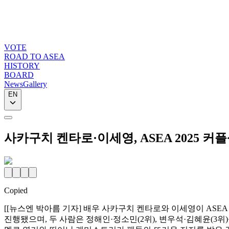
VOTE
ROAD TO ASEA
HISTORY
BOARD
News
Gallery
EN
사카구치 켄타로·이세영, ASEA 2025 커플
Copied
[[뉴스엔 박아름 기자] 배우 사카구치 켄타로와 이세영이 ASEA 
진행됐으며, 두 사람은 정해인·정소민(2위), 변우석·김혜윤(3위