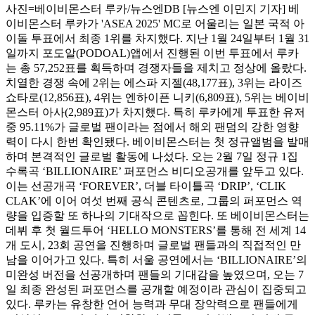
사진=베이비몬스터 루카/뉴스엔DB [뉴스엔 이민지 기자] 베
이비몬스터 루카가 'ASEA 2025' MC로 어울리는 일본 국적 아
이돌 투표에서 최종 1위를 차지했다. 지난 1월 24일부터 1월 31
일까지 포도알(PODOAL)앱에서 진행된 이번 투표에서 루카
는 총 57,252표를 획득하며 경쟁자들을 제치고 정상에 올랐다.
치열한 경쟁 속에 2위는 에스파 지젤(48,177표), 3위는 라이즈
쇼타로(12,856표), 4위는 엔하이픈 니키(6,809표), 5위는 베이비
몬스터 아사(2,989표)가 차지했다. 특히 루카에게 투표한 유저
중 95.11%가 글로벌 팬이라는 점에서 해외 팬덤의 강한 영향
력이 다시 한번 확인됐다. 베이비몬스터는 첫 정규앨범을 발매
하며 본격적인 글로벌 활동에 나섰다. 오는 2월 7일 정규 1집
수록곡 ‘BILLIONAIRE’ 퍼포먼스 비디오공개를 앞두고 있다.
이는 선공개곡 ‘FOREVER’, 더블 타이틀곡 ‘DRIP’, ‘CLIK
CLAK’에 이어 여섯 번째 공식 콘텐츠로, 그룹의 퍼포먼스 역
량을 입증할 또 하나의 기대작으로 꼽힌다. 또 베이비몬스터는
데뷔 후 첫 월드투어 ‘HELLO MONSTERS’를 통해 전 세계 14
개 도시, 23회 공연을 진행하며 글로벌 팬들과의 직접적인 만
남을 이어가고 있다. 특히 서울 공연에서는 ‘BILLIONAIRE’의
미완성 버전을 선공개하며 팬들의 기대감을 높였으며, 오는 7
일 최종 완성된 퍼포먼스를 공개할 예정이라 관심이 집중되고
있다. 루카는 유창한 언어 능력과 무대 장악력으로 팬들에게